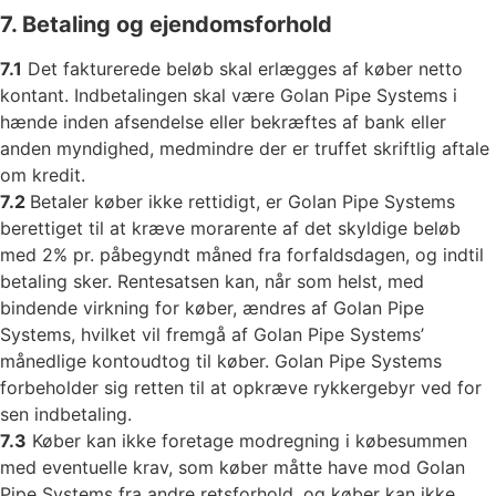
7. Betaling og ejendomsforhold
7.1
Det fakturerede beløb skal erlægges af køber netto
kontant. Indbetalingen skal være Golan Pipe Systems i
hænde inden afsendelse eller bekræftes af bank eller
anden myndighed, medmindre der er truffet skriftlig aftale
om kredit.
7.2
Betaler køber ikke rettidigt, er Golan Pipe Systems
berettiget til at kræve morarente af det skyldige beløb
med 2% pr. påbegyndt måned fra forfaldsdagen, og indtil
betaling sker. Rentesatsen kan, når som helst, med
bindende virkning for køber, ændres af Golan Pipe
Systems, hvilket vil fremgå af Golan Pipe Systems’
månedlige kontoudtog til køber. Golan Pipe Systems
forbeholder sig retten til at opkræve rykkergebyr ved for
sen indbetaling.
7.3
Køber kan ikke foretage modregning i købesummen
med eventuelle krav, som køber måtte have mod Golan
Pipe Systems fra andre retsforhold, og køber kan ikke