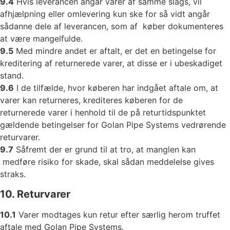
9.4
Hvis leverancen angår varer af samme slags, vil
afhjælpning eller omlevering kun ske for så vidt angår
sådanne dele af leverancen, som af køber dokumenteres
at være mangelfulde.
9.5
Med mindre andet er aftalt, er det en betingelse for
kreditering af returnerede varer, at disse er i ubeskadiget
stand.
9.6
I de tilfælde, hvor køberen har indgået aftale om, at
varer kan returneres, krediteres køberen for de
returnerede varer i henhold til de på returtidspunktet
gældende betingelser for Golan Pipe Systems vedrørende
returvarer.
9.7
Såfremt der er grund til at tro, at manglen kan
medføre risiko for skade, skal sådan meddelelse gives
straks.
10. Returvarer
10.1
Varer modtages kun retur efter særlig herom truffet
aftale med Golan Pipe Systems.