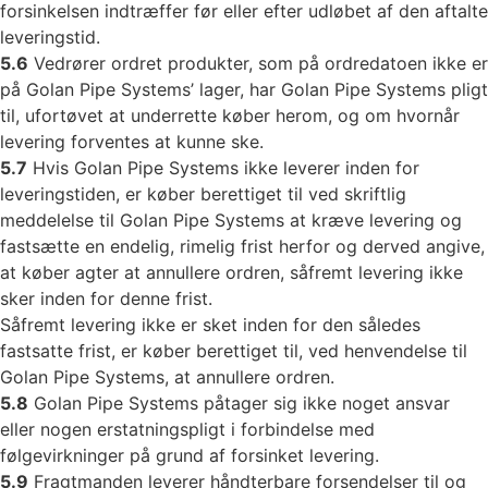
forsinkelsen indtræffer før eller efter udløbet af den aftalte
leveringstid.
5.6
Vedrører ordret produkter, som på ordredatoen ikke er
på Golan Pipe Systems’ lager, har Golan Pipe Systems pligt
til, ufortøvet at underrette køber herom, og om hvornår
levering forventes at kunne ske.
5.7
Hvis Golan Pipe Systems ikke leverer inden for
leveringstiden, er køber berettiget til ved skriftlig
meddelelse til Golan Pipe Systems at kræve levering og
fastsætte en endelig, rimelig frist herfor og derved angive,
at køber agter at annullere ordren, såfremt levering ikke
sker inden for denne frist.
Såfremt levering ikke er sket inden for den således
fastsatte frist, er køber berettiget til, ved henvendelse til
Golan Pipe Systems, at annullere ordren.
5.8
Golan Pipe Systems påtager sig ikke noget ansvar
eller nogen erstatningspligt i forbindelse med
følgevirkninger på grund af forsinket levering.
5.9
Fragtmanden leverer håndterbare forsendelser til og