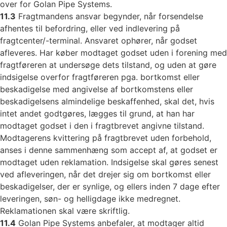
over for Golan Pipe Systems.
11.3
Fragtmandens ansvar begynder, når forsendelse
afhentes til befordring, eller ved indlevering på
fragtcenter/-terminal. Ansvaret ophører, når godset
afleveres. Har køber modtaget godset uden i forening med
fragtføreren at undersøge dets tilstand, og uden at gøre
indsigelse overfor fragtføreren pga. bortkomst eller
beskadigelse med angivelse af bortkomstens eller
beskadigelsens almindelige beskaffenhed, skal det, hvis
intet andet godtgøres, lægges til grund, at han har
modtaget godset i den i fragtbrevet angivne tilstand.
Modtagerens kvittering på fragtbrevet uden forbehold,
anses i denne sammenhæng som accept af, at godset er
modtaget uden reklamation. Indsigelse skal gøres senest
ved afleveringen, når det drejer sig om bortkomst eller
beskadigelser, der er synlige, og ellers inden 7 dage efter
leveringen, søn- og helligdage ikke medregnet.
Reklamationen skal være skriftlig.
11.4
Golan Pipe Systems anbefaler, at modtager altid