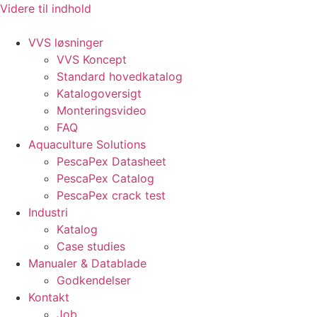
Videre til indhold
VVS løsninger
VVS Koncept
Standard hovedkatalog
Katalogoversigt
Monteringsvideo
FAQ
Aquaculture Solutions
PescaPex Datasheet
PescaPex Catalog
PescaPex crack test
Industri
Katalog
Case studies
Manualer & Datablade
Godkendelser
Kontakt
Job