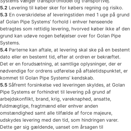
Systems vælger transportmiddel og transportvej.
5.2
Levering til køber sker for købers regning og risiko.
5.3
En overskridelse af leveringstiden med 1 uge på grund
af Golan Pipe Systems’ forhold i enhver henseende
betragtes som rettidig levering, hvorved køber ikke af den
grund kan udøve nogen beføjelser over for Golan Pipe
Systems.
5.4
Parterne kan aftale, at levering skal ske på en bestemt
dato eller en bestemt tid, efter at ordren er bekræftet.
Det er en forudsætning, at samtlige oplysninger, der er
nødvendige for ordrens udførelse på aftaletidspunktet, er
kommet til Golan Pipe Systems’ kendskab.
5.5
Såfremt forsinkelse ved leveringen skyldes, at Golan
Pipe Systems er forhindret til levering på grund af
arbejdskonflikt, brand, krig, vareknaphed, ansatte,
fuldmægtige, fragtmænd eller enhver anden
omstændighed samt alle tilfælde af force majeure,
udskydes levering med den tid, som hindringen varer.
Dette gør sig gældende, uanset om årsagen til