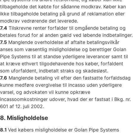
tilbageholde det købte for sådanne modkrav. Køber kan
ikke tilbageholde betaling på grund af reklamation eller
modkrav vedrørende det leverede.
7.4
Tilskrevne renter forfalder til omgående betaling og
betales forud for al anden gæld ved løbende indbetalinger.
7.5
Manglende overholdelse af aftalte betalingsvilkår
anses som væsentlig misligholdelse og berettiger Golan
Pipe Systems til at standse yderligere leverancer samt til
at kræve ethvert tilgodehavende hos køber, forfaldent
som uforfaldent, indbetalt straks og skadesløst.
7.6
Manglende betaling vil efter den fastsatte forfaldsdag
kunne medføre overgivelse til incasso uden yderligere
varsel, og advokaten vil kunne opkræve
incassoomkostninger udover, hvad der er fastsat i Bkg. nr.
601 af 12. juli 2002.
8. Misligholdelse
8.1
Ved købers misligholdelse er Golan Pipe Systems