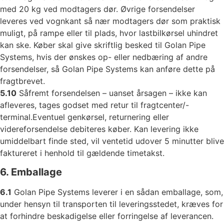
med 20 kg ved modtagers dør. Øvrige forsendelser
leveres ved vognkant så nær modtagers dør som praktisk
muligt, på rampe eller til plads, hvor lastbilkørsel uhindret
kan ske. Køber skal give skriftlig besked til Golan Pipe
Systems, hvis der ønskes op- eller nedbæring af andre
forsendelser, så Golan Pipe Systems kan anføre dette på
fragtbrevet.
5.10
Såfremt forsendelsen – uanset årsagen – ikke kan
afleveres, tages godset med retur til fragtcenter/-
terminal.Eventuel genkørsel, returnering eller
videreforsendelse debiteres køber. Kan levering ikke
umiddelbart finde sted, vil ventetid udover 5 minutter blive
faktureret i henhold til gældende timetakst.
6. Emballage
6.1
Golan Pipe Systems leverer i en sådan emballage, som,
under hensyn til transporten til leveringsstedet, kræves for
at forhindre beskadigelse eller forringelse af leverancen.