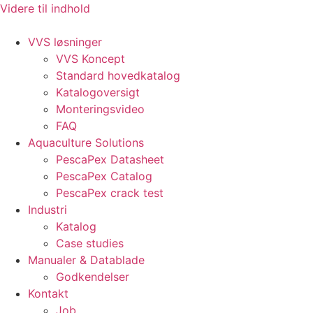
Videre til indhold
VVS løsninger
VVS Koncept
Standard hovedkatalog
Katalogoversigt
Monteringsvideo
FAQ
Aquaculture Solutions
PescaPex Datasheet
PescaPex Catalog
PescaPex crack test
Industri
Katalog
Case studies
Manualer & Datablade
Godkendelser
Kontakt
Job